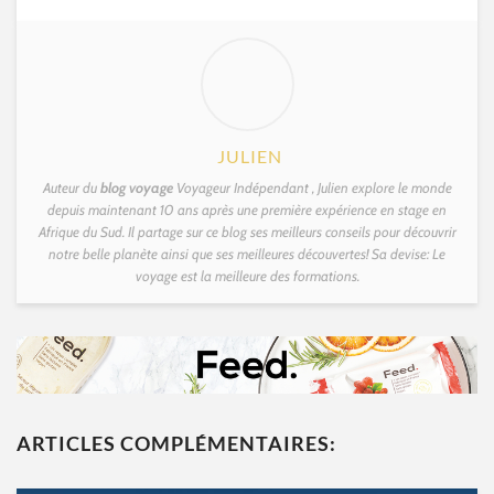
JULIEN
Auteur du
blog voyage
Voyageur Indépendant , Julien explore le monde
depuis maintenant 10 ans après une première expérience en stage en
Afrique du Sud. Il partage sur ce blog ses meilleurs conseils pour découvrir
notre belle planète ainsi que ses meilleures découvertes! Sa devise: Le
voyage est la meilleure des formations.
ARTICLES COMPLÉMENTAIRES: