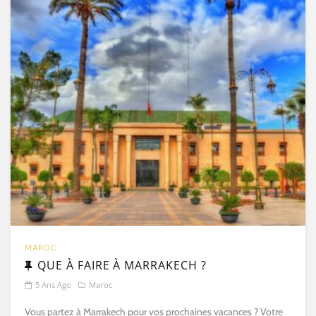
MAROC
QUE À FAIRE À MARRAKECH ?
5 Ans Ago
Maroc
Vous partez à Marrakech pour vos prochaines vacances ? Votre