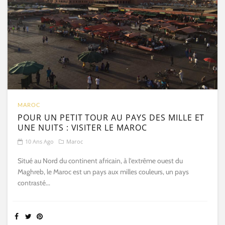
MAROC
POUR UN PETIT TOUR AU PAYS DES MILLE ET
UNE NUITS : VISITER LE MAROC
10 Ans Ago
Maroc
Situé au Nord du continent africain, à l’extrême ouest du
Maghreb, le Maroc est un pays aux milles couleurs, un pays
contrasté...