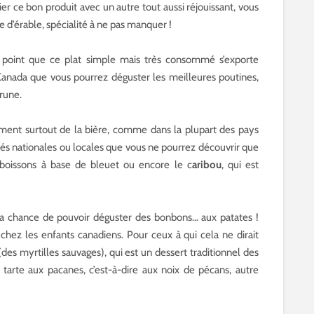
er ce bon produit avec un autre tout aussi réjouissant, vous
e d’érable, spécialité à ne pas manquer !
u point que ce plat simple mais très consommé s’exporte
Canada que vous pourrez déguster les meilleures poutines,
rune.
ment surtout de la bière, comme dans la plupart des pays
tés nationales ou locales que vous ne pourrez découvrir que
s boissons à base de bleuet ou encore le c
aribou
, qui est
a chance de pouvoir déguster des bonbons… aux patates !
chez les enfants canadiens. Pour ceux à qui cela ne dirait
 (des myrtilles sauvages), qui est un dessert traditionnel des
tarte aux pacanes, c’est-à-dire aux noix de pécans, autre