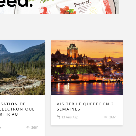
ISATION DE
VISITER LE QUÉBEC EN 2
ELECTRONIQUE
SEMAINES
RTIR AU
13 Ans Ago
3661
o
3661