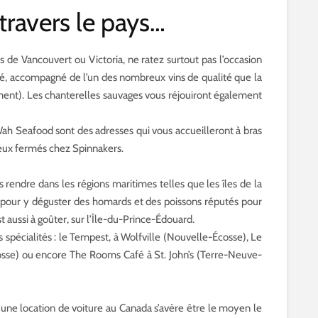
travers le pays…
s de Vancouvert ou Victoria, ne ratez surtout pas l’occasion
isé, accompagné de l’un des nombreux vins de qualité que la
amment). Les chanterelles sauvages vous réjouiront également
Wah Seafood sont des adresses qui vous accueilleront à bras
yeux fermés chez Spinnakers.
s rendre dans les régions maritimes telles que les îles de la
pour y déguster des homards et des poissons réputés pour
st aussi à goûter, sur l’Île-du-Prince-Édouard.
 spécialités : le Tempest, à Wolfville (Nouvelle-Écosse), Le
se) ou encore The Rooms Café à St. John’s (Terre-Neuve-
 une location de voiture au Canada s’avère être le moyen le