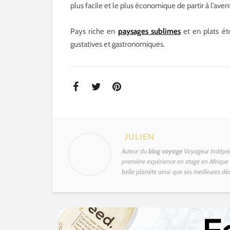
plus facile et le plus économique de partir à l’aven
Pays riche en
paysages sublimes
et en plats ét
gustatives et gastronomiques.
JULIEN
Auteur du
blog voyage
Voyageur Indépen
première expérience en stage en Afrique d
belle planète ainsi que ses meilleures dé