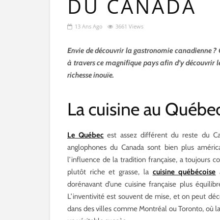
DU CANADA
13 Ans Ago
3661 Views
Envie de découvrir la gastronomie canadienne ? Oui
à travers ce magnifique pays afin d’y découvrir les
richesse inouïe.
La cuisine au Québe
Le Québec
est assez différent du reste du Can
anglophones du Canada sont bien plus américa
l’influence de la tradition française, a toujours
plutôt riche et grasse, la
cuisine québécoise
a
dorénavant d’une cuisine française plus équilib
L’inventivité est souvent de mise, et on peut dé
dans des villes comme Montréal ou Toronto, où la 