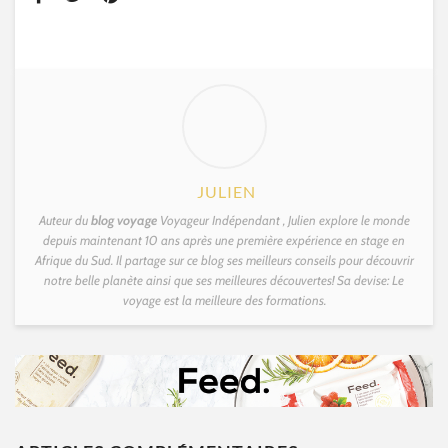
JULIEN
Auteur du
blog voyage
Voyageur Indépendant , Julien explore le monde
depuis maintenant 10 ans après une première expérience en stage en
Afrique du Sud. Il partage sur ce blog ses meilleurs conseils pour découvrir
notre belle planète ainsi que ses meilleures découvertes! Sa devise: Le
voyage est la meilleure des formations.