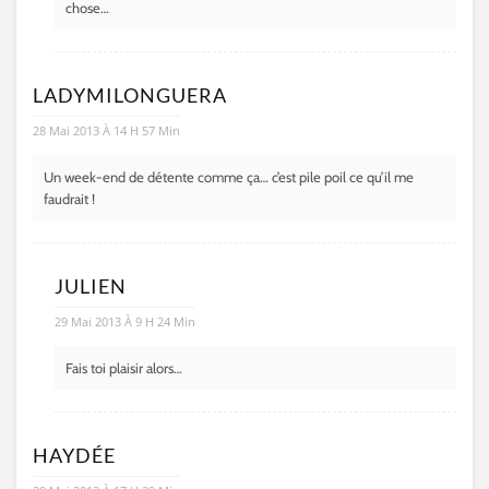
chose…
LADYMILONGUERA
28 Mai 2013 À 14 H 57 Min
Un week-end de détente comme ça… c’est pile poil ce qu’il me
faudrait !
JULIEN
29 Mai 2013 À 9 H 24 Min
Fais toi plaisir alors…
HAYDÉE