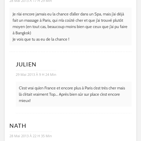
28 Mai 2013 À 17 H 29 Min
Je n’ai encore jamais eu la chance d’aller dans un Spa, mais j’ai déjà
fait un massage à Paris, qui m’a coûté cher et que j’ai trouvé plutôt
moyen (en tout cas, beaucoup moins bien que ceux que j’ai pu faire
à Bangkok)
Je vois que tu as eu de la chance !
JULIEN
29 Mai 2013 À 9 H 24 Min
C’est vrai qu’en France et encore plus à Paris c’est très cher mais
là c’était vraiment Top… Après bien sûr sur place c’est encore
mieux!
NATH
28 Mai 2013 À 22 H 35 Min