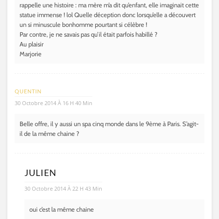
rappelle une histoire : ma mère m’a dit qu’enfant, elle imaginait cette
statue immense ! lol Quelle déception donc lorsqu’elle a découvert
un si minuscule bonhomme pourtant si célèbre !
Par contre, je ne savais pas qu’il était parfois habillé ?
Au plaisir
Marjorie
QUENTIN
30 Octobre 2014 À 16 H 40 Min
Belle offre, il y aussi un spa cinq monde dans le 9ème à Paris. S’agit-
il de la même chaine ?
JULIEN
30 Octobre 2014 À 22 H 43 Min
oui c’est la même chaine