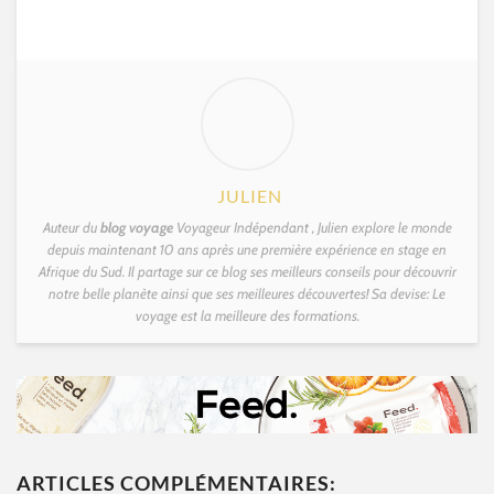
JULIEN
Auteur du
blog voyage
Voyageur Indépendant , Julien explore le monde
depuis maintenant 10 ans après une première expérience en stage en
Afrique du Sud. Il partage sur ce blog ses meilleurs conseils pour découvrir
notre belle planète ainsi que ses meilleures découvertes! Sa devise: Le
voyage est la meilleure des formations.
ARTICLES COMPLÉMENTAIRES: