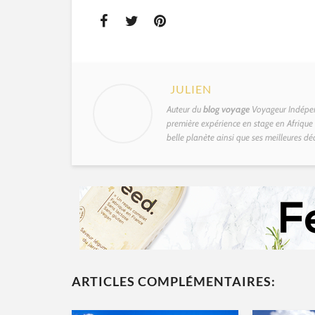
JULIEN
Auteur du
blog voyage
Voyageur Indépen
première expérience en stage en Afrique d
belle planète ainsi que ses meilleures dé
ARTICLES COMPLÉMENTAIRES: