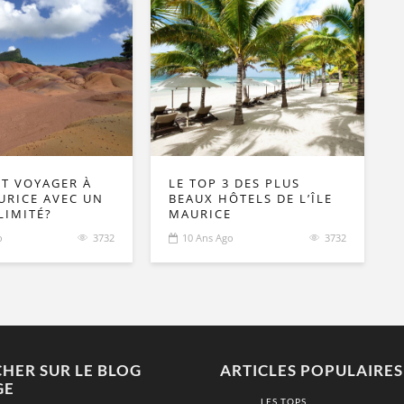
T VOYAGER À
LE TOP 3 DES PLUS
AURICE AVEC UN
BEAUX HÔTELS DE L’ÎLE
LIMITÉ?
MAURICE
o
3732
10 Ans Ago
3732
HER SUR LE BLOG
ARTICLES POPULAIRES
GE
LES TOPS...