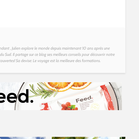
dant , Julien explore le monde depuis maintenant 10 ans après une
u Sud. Il partage sur ce blog ses meilleurs conseils pour découvrir notre
couvertes! Sa devise: Le voyage est la meilleure des formations.