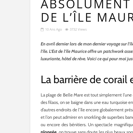
ABSOLUMENT V
DE L’ÎLE MAU
10 Ans Ago
3732 Views
En avril dernier lors de mon dernier voyage sur l’îl
l’île. L’Est de l’île Maurice offre un patchwork ass
luxuriante, hôtel de rêve. Voici ce qui pour moi just
La barrière de corail
La plage de Belle Mare est tout simplement l’une
des filaos, on se baigne dans une eau turquoise en 
d’autres endroits de l’île encore globalement prés
et l’on peut admirer en snorkling de superbes ban
ou encore des bénitiers. Un spectacle magnifiq
plongée
, on trouve sans doute les plus beaux spots