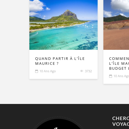
QUAND PARTIR À L’ÎLE
COMMEN
MAURICE ?
L’ÎLE M
BUDGET 
10 Ans Ago
3732
10 Ans Ag
CHERC
VOYA