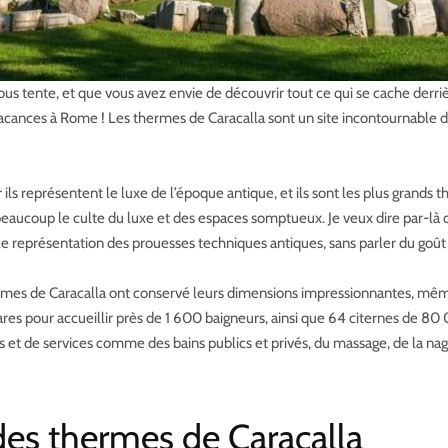
us tente, et que vous avez envie de découvrir tout ce qui se cache derriè
vacances à Rome ! Les thermes de Caracalla sont un site incontournable 
ls représentent le luxe de l’époque antique, et ils sont les plus grands t
aucoup le culte du luxe et des espaces somptueux. Je veux dire par-là qu
le représentation des prouesses techniques antiques, sans parler du go
rmes de Caracalla ont conservé leurs dimensions impressionnantes, mêm
res pour accueillir près de 1 600 baigneurs, ainsi que 64 citernes de 80
s et de services comme des bains publics et privés, du massage, de la na
 des thermes de Caracalla