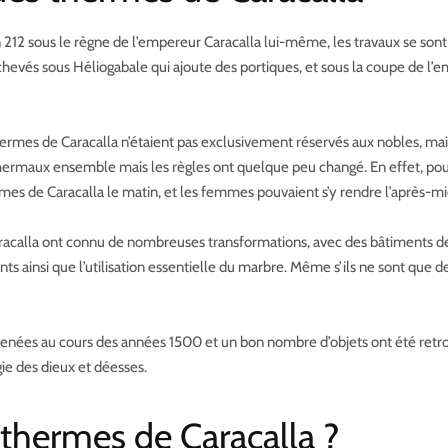
n 212 sous le règne de l’empereur Caracalla lui-même, les travaux se sont 
chevés sous Héliogabale qui ajoute des portiques, et sous la coupe de 
hermes de Caracalla n’étaient pas exclusivement réservés aux nobles, mai
maux ensemble mais les règles ont quelque peu changé. En effet, pour fr
mes de Caracalla le matin, et les femmes pouvaient s’y rendre l’après-mi
Caracalla ont connu de nombreuses transformations, avec des bâtiments de
insi que l’utilisation essentielle du marbre. Même s’ils ne sont que des
nées au cours des années 1500 et un bon nombre d’objets ont été retrouv
igie des dieux et déesses.
thermes de Caracalla ?