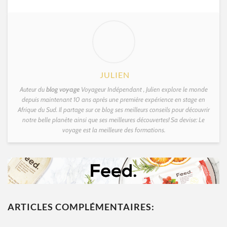
JULIEN
Auteur du
blog voyage
Voyageur Indépendant , Julien explore le monde
depuis maintenant 10 ans après une première expérience en stage en
Afrique du Sud. Il partage sur ce blog ses meilleurs conseils pour découvrir
notre belle planète ainsi que ses meilleures découvertes! Sa devise: Le
voyage est la meilleure des formations.
ARTICLES COMPLÉMENTAIRES: