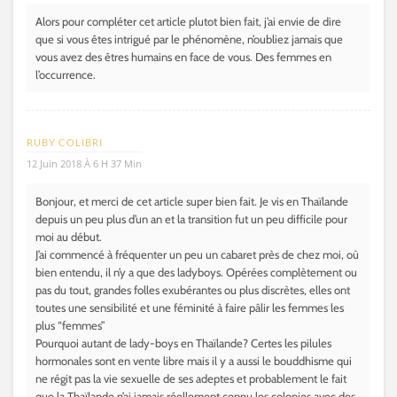
Alors pour compléter cet article plutot bien fait, j’ai envie de dire
que si vous êtes intrigué par le phénomène, n’oubliez jamais que
vous avez des êtres humains en face de vous. Des femmes en
l’occurrence.
RUBY COLIBRI
12 Juin 2018 À 6 H 37 Min
Bonjour, et merci de cet article super bien fait. Je vis en Thaïlande
depuis un peu plus d’un an et la transition fut un peu difficile pour
moi au début.
J’ai commencé à fréquenter un peu un cabaret près de chez moi, où
bien entendu, il n’y a que des ladyboys. Opérées complètement ou
pas du tout, grandes folles exubérantes ou plus discrètes, elles ont
toutes une sensibilité et une féminité à faire pâlir les femmes les
plus “femmes”
Pourquoi autant de lady-boys en Thaïlande? Certes les pilules
hormonales sont en vente libre mais il y a aussi le bouddhisme qui
ne régit pas la vie sexuelle de ses adeptes et probablement le fait
que la Thaïlande n’ai jamais réellement connu les colonies avec des