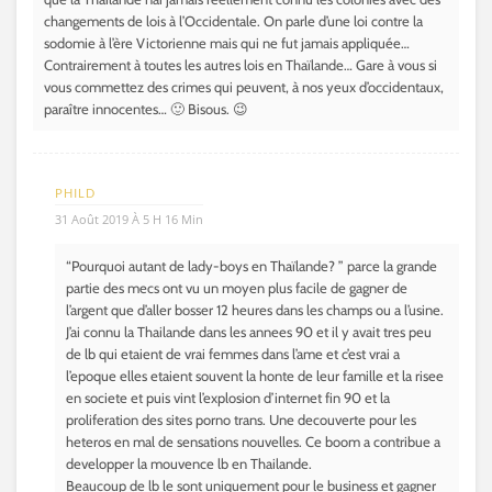
changements de lois à l’Occidentale. On parle d’une loi contre la
sodomie à l’ère Victorienne mais qui ne fut jamais appliquée…
Contrairement à toutes les autres lois en Thaïlande… Gare à vous si
vous commettez des crimes qui peuvent, à nos yeux d’occidentaux,
paraître innocentes… 🙂 Bisous. 😉
PHILD
31 Août 2019 À 5 H 16 Min
“Pourquoi autant de lady-boys en Thaïlande? ” parce la grande
partie des mecs ont vu un moyen plus facile de gagner de
l’argent que d’aller bosser 12 heures dans les champs ou a l’usine.
J’ai connu la Thailande dans les annees 90 et il y avait tres peu
de lb qui etaient de vrai femmes dans l’ame et c’est vrai a
l’epoque elles etaient souvent la honte de leur famille et la risee
en societe et puis vint l’explosion d’internet fin 90 et la
proliferation des sites porno trans. Une decouverte pour les
heteros en mal de sensations nouvelles. Ce boom a contribue a
developper la mouvence lb en Thailande.
Beaucoup de lb le sont uniquement pour le business et gagner