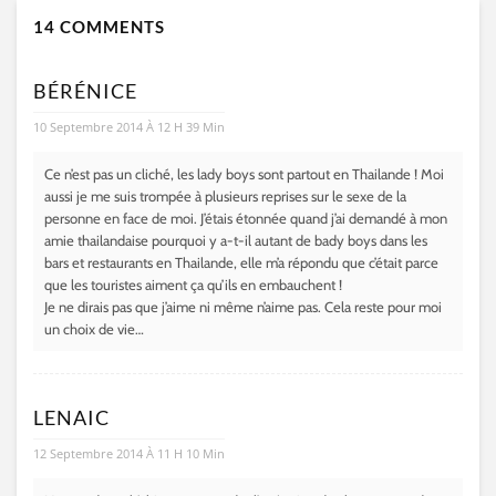
14 COMMENTS
BÉRÉNICE
10 Septembre 2014 À 12 H 39 Min
Ce n’est pas un cliché, les lady boys sont partout en Thailande ! Moi
aussi je me suis trompée à plusieurs reprises sur le sexe de la
personne en face de moi. J’étais étonnée quand j’ai demandé à mon
amie thailandaise pourquoi y a-t-il autant de bady boys dans les
bars et restaurants en Thailande, elle m’a répondu que c’était parce
que les touristes aiment ça qu’ils en embauchent !
Je ne dirais pas que j’aime ni même n’aime pas. Cela reste pour moi
un choix de vie…
LENAIC
12 Septembre 2014 À 11 H 10 Min