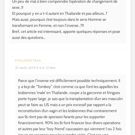
Un peu de mal à bien comprendre l’opération de changement de
sexe..!!
Et pourquoi y en a t-il autant en Thailande et pas ailleurs..?
Mais aussi, pourquoi c’est toujours dans le sens Homme se
transformant en Femme, et non l’inverse..?!!
Bref, cet article est interessant, apporte quelques réponses et pose
aussi des questions…
PHILDPATTAYA
31 Août 2019 À 4 H 12 Min
Parce que l’inverse est difficilement possible techniquement. Il
y a bcp de “Tomboy” c’est comme ca que l’ont les appelles les
lesbiennes ‘male’ en Thailande. coupe a la garconne et fringues
porte hyper large. je sais que la transplantation d’un sex masculin
peut se faire au US mais a un prix excessif par rapport a la
reconstitution d’un vagin et les lesbiennes thai contrairement
aux lb n’ont pas de sponsors farants pour les supporter
financierement. 90% les lb font financer leur divers operations
et autres par leur ‘boy friend’ caucassien qui viennent 1 ou 2 fois
par an en vacances pour leur rendre visite. C’est pas une