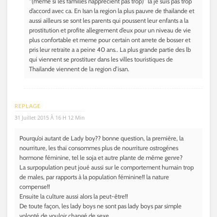
“(même si les familles n’apprécient pas trop)” la je suis pas trop
d’accord avec ca. En Isan la region la plus pauvre de thailande et
aussi ailleurs se sont les parents qui poussent leur enfants a la
prostitution et profite allegrement d’eux pour un niveau de vie
plus confortable et meme pour certain ont arrete de bosser et
pris leur retraite a a peine 40 ans.. La plus grande partie des lb
qui viennent se prostituer dans les villes touristiques de
Thailande viennent de la region d’isan.
REPLAGE
31 Juillet 2015 À 16 H 12 Min
Pourqu’oi autant de Lady boy?? bonne question, la première, la
nourriture, les thaï consommes plus de nourriture ostrogénes
hormone féminine, tel le soja et autre plante de même genre?
La surpopulation peut joué aussi sur le comportement humain trop
de males, par rapports à la population féminine!! la nature
compense!!
Ensuite la culture aussi alors la peut-être!!
De toute façon, les lady boys ne sont pas lady boys par simple
volonté de vouloir changé de sexe.