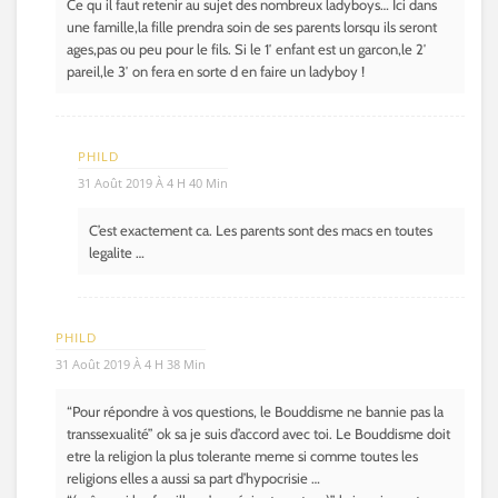
Ce qu il faut retenir au sujet des nombreux ladyboys… Ici dans
une famille,la fille prendra soin de ses parents lorsqu ils seront
ages,pas ou peu pour le fils. Si le 1′ enfant est un garcon,le 2′
pareil,le 3′ on fera en sorte d en faire un ladyboy !
PHILD
31 Août 2019 À 4 H 40 Min
C’est exactement ca. Les parents sont des macs en toutes
legalite …
PHILD
31 Août 2019 À 4 H 38 Min
“Pour répondre à vos questions, le Bouddisme ne bannie pas la
transsexualité” ok sa je suis d’accord avec toi. Le Bouddisme doit
etre la religion la plus tolerante meme si comme toutes les
religions elles a aussi sa part d’hypocrisie …