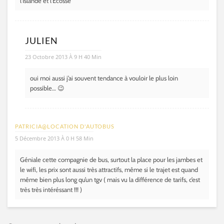
l’Islande et l’Ecosse
JULIEN
23 Octobre 2013 À 9 H 40 Min
oui moi aussi j’ai souvent tendance à vouloir le plus loin
possible… 😉
PATRICIA@LOCATION D'AUTOBUS
5 Décembre 2013 À 0 H 58 Min
Géniale cette compagnie de bus, surtout la place pour les jambes et
le wifi, les prix sont aussi très attractifs, même si le trajet est quand
même bien plus long qu’un tgv ( mais vu la différence de tarifs, c’est
très très intéréssant !!! )