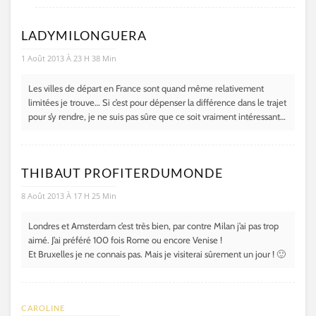
LADYMILONGUERA
1 Août 2013 À 23 H 38 Min
Les villes de départ en France sont quand même relativement
limitées je trouve… Si c’est pour dépenser la différence dans le trajet
pour s’y rendre, je ne suis pas sûre que ce soit vraiment intéressant…
THIBAUT PROFITERDUMONDE
8 Août 2013 À 17 H 25 Min
Londres et Amsterdam c’est très bien, par contre Milan j’ai pas trop
aimé. J’ai préféré 100 fois Rome ou encore Venise !
Et Bruxelles je ne connais pas. Mais je visiterai sûrement un jour ! 🙂
CAROLINE