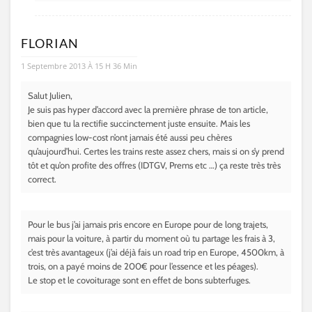
FLORIAN
1 Septembre 2013 À 15 H 36 Min
Salut Julien,
Je suis pas hyper d’accord avec la première phrase de ton article,
bien que tu la rectifie succinctement juste ensuite. Mais les
compagnies low-cost n’ont jamais été aussi peu chères
qu’aujourd’hui. Certes les trains reste assez chers, mais si on s’y prend
tôt et qu’on profite des offres (IDTGV, Prems etc …) ça reste très très
correct.
Pour le bus j’ai jamais pris encore en Europe pour de long trajets,
mais pour la voiture, à partir du moment où tu partage les frais à 3,
c’est très avantageux (j’ai déjà fais un road trip en Europe, 4500km, à
trois, on a payé moins de 200€ pour l’essence et les péages).
Le stop et le covoiturage sont en effet de bons subterfuges.