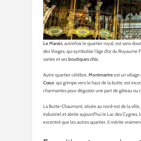
Le Marais
, autrefois le quartier royal, est sans do
des Vosges, qui symbolise l’âge d’or du Royaume Fr
variée et ses
boutiques chic
.
Autre quartier célèbre,
Montmartre
est un village
Cœur
, qui grimpe vers le haut de la butte, est inc
charmantes pour déguster une part de gâteau ou reg
La Butte-Chaumont, située au nord-est de la ville
industriel et abrite aujourd’hui le Lac des Cygnes,
excentré que les autres quartier, il mérite vraiment