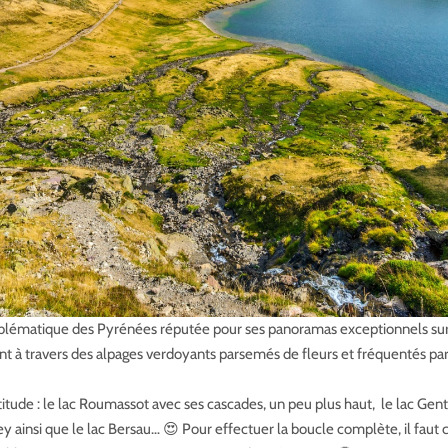
blématique des Pyrénées réputée pour ses panoramas exceptionnels sur 
nt à travers des alpages verdoyants parsemés de fleurs et fréquentés pa
titude : le lac Roumassot avec ses cascades, un peu plus haut, le lac Gen
iey ainsi que le lac Bersau… 😍 Pour effectuer la boucle complète, il fa