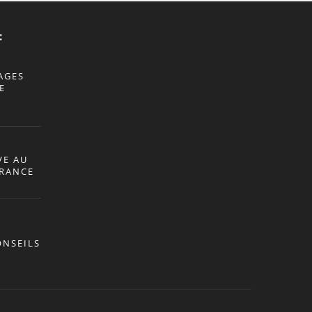
:
AGES
E
VE AU
ÉRANCE
ONSEILS