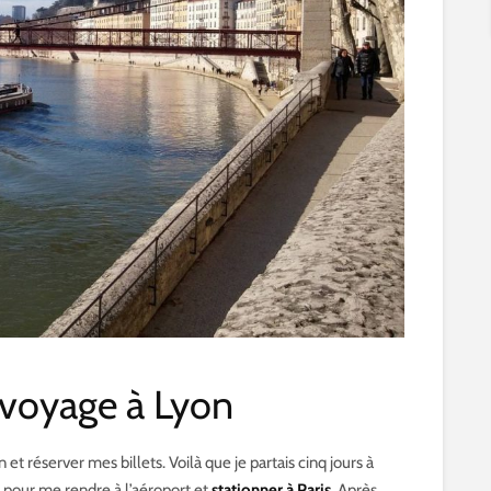
 voyage à Lyon
 et réserver mes billets. Voilà que je partais cinq jours à
e pour me rendre à l’aéroport et
stationner à Paris
. Après