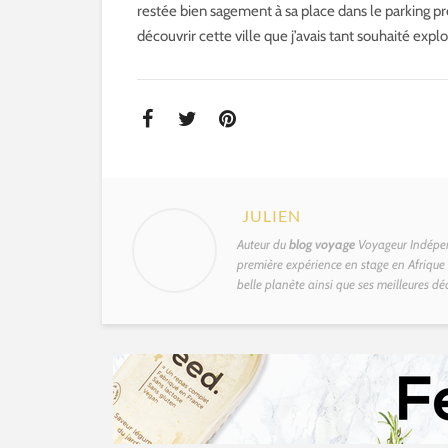
restée bien sagement à sa place dans le parking près
découvrir cette ville que j’avais tant souhaité expl
JULIEN
Auteur du
blog voyage
Voyageur Indépen
première expérience en stage en Afrique d
belle planète ainsi que ses meilleures dé