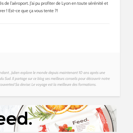
 de l’aéroport. J’ai pu profiter de Lyon en toute sérénité et
orer ! Est-ce que ça vous tente ?!
dant , Julien explore le monde depuis maintenant 10 ans après une
u Sud. Il partage sur ce blog ses meilleurs conseils pour découvrir notre
couvertes! Sa devise: Le voyage est la meilleure des formations.