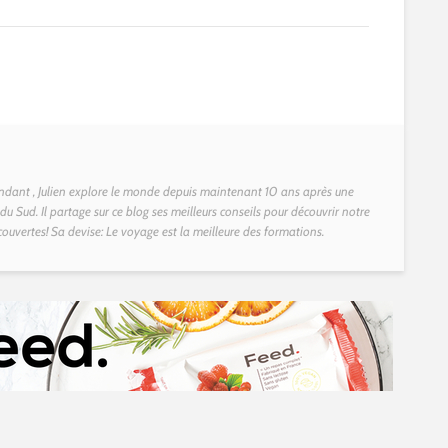
dant , Julien explore le monde depuis maintenant 10 ans après une
u Sud. Il partage sur ce blog ses meilleurs conseils pour découvrir notre
couvertes! Sa devise: Le voyage est la meilleure des formations.