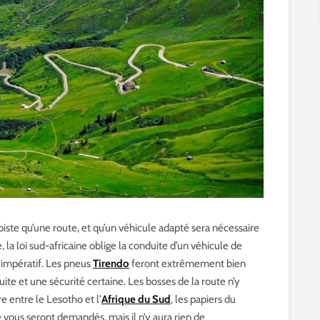
 piste qu’une route, et qu’un véhicule adapté sera nécessaire
 la loi sud-africaine oblige la conduite d’un véhicule de
 impératif. Les pneus
Tirendo
feront extrêmement bien
nduite et une sécurité certaine. Les bosses de la route n’y
re entre le Lesotho et l’
Afrique du Sud
, les papiers du
 vous seront demandés, mais il n’y aura rien de