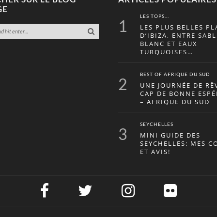
GE
LES TOPS...
1
LES PLUS BELLES PL
D’IBIZA, ENTRE SABL
BLANC ET EAUX
TURQUOISES…
BEST OF AFRIQUE DU SUD
2
UNE JOURNÉE DE RÊ
CAP DE BONNE ESP
– AFRIQUE DU SUD
SEYCHELLES
3
MINI GUIDE DES
SEYCHELLES: MES C
ET AVIS!