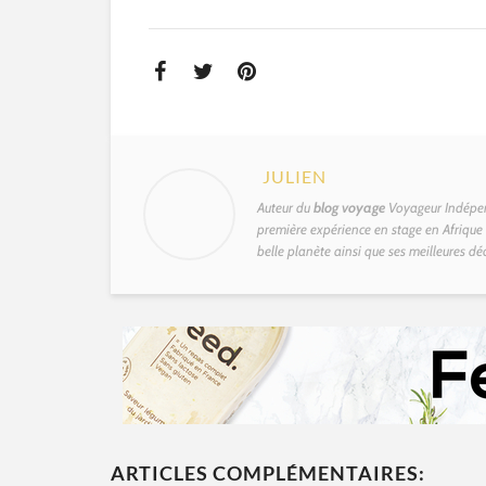
JULIEN
Auteur du
blog voyage
Voyageur Indépen
première expérience en stage en Afrique d
belle planète ainsi que ses meilleures dé
ARTICLES COMPLÉMENTAIRES: