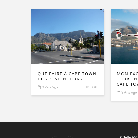
QUE FAIRE À CAPE TOWN
MON EX
ET SES ALENTOURS?
TOUR EN
CAPE T
9 Ans Ago
3343
9 Ans Ago
CHERC