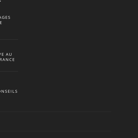
AGES
E
VE AU
ÉRANCE
ONSEILS