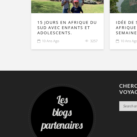
15 JOURS EN AFRIQUE DU
IDÉE DE 
SUD AVEC ENFANTS ET
AFRIQUE
ADOLESCENTS.
SEMAINE
10 Ans Ago
3257
10 Ans Ag
CHERC
VOYA