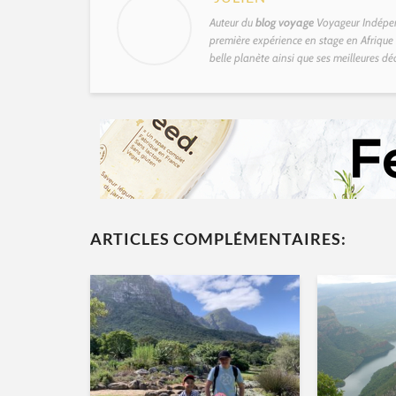
Auteur du
blog voyage
Voyageur Indépen
première expérience en stage en Afrique d
belle planète ainsi que ses meilleures dé
ARTICLES COMPLÉMENTAIRES: