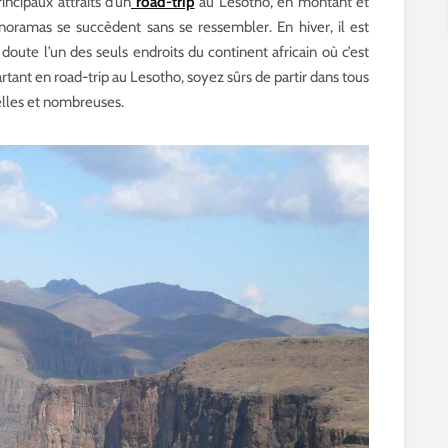
incipaux attraits d’un
road-trip
au Lesotho, en montant et
oramas se succèdent sans se ressembler. En hiver, il est
doute l’un des seuls endroits du continent africain où c’est
rtant en road-trip au Lesotho, soyez sûrs de partir dans tous
elles et nombreuses.