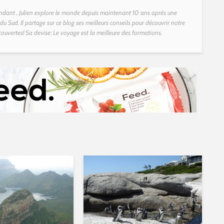
dant , Julien explore le monde depuis maintenant 10 ans après une
u Sud. Il partage sur ce blog ses meilleurs conseils pour découvrir notre
couvertes! Sa devise: Le voyage est la meilleure des formations.