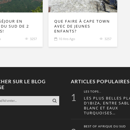
SÉJOUR EN
QUE FAIRE À CAPE TOWN
 DU SUD DE 2
AVEC DE JEUNES
S!
ENFANTS?
o
3257
10 Ans Ago
3257
HER SUR LE BLOG
ARTICLES POPULAIRES
GE
LES TOPS...
1
LES PLUS BELLES PL
D’IBIZA, ENTRE SABL
BLANC ET EAUX
TURQUOISES…
BEST OF AFRIQUE DU SUD