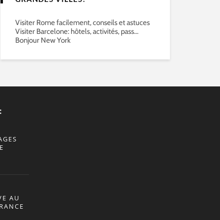
Visiter Rome facilement, conseils et astuces
Visiter Barcelone: hôtels, activités, pass…
Bonjour New York
:
AGES
E
VE AU
ÉRANCE