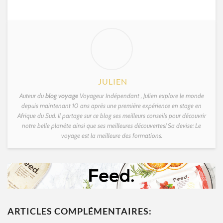
JULIEN
Auteur du
blog voyage
Voyageur Indépendant , Julien explore le monde
depuis maintenant 10 ans après une première expérience en stage en
Afrique du Sud. Il partage sur ce blog ses meilleurs conseils pour découvrir
notre belle planète ainsi que ses meilleures découvertes! Sa devise: Le
voyage est la meilleure des formations.
ARTICLES COMPLÉMENTAIRES: