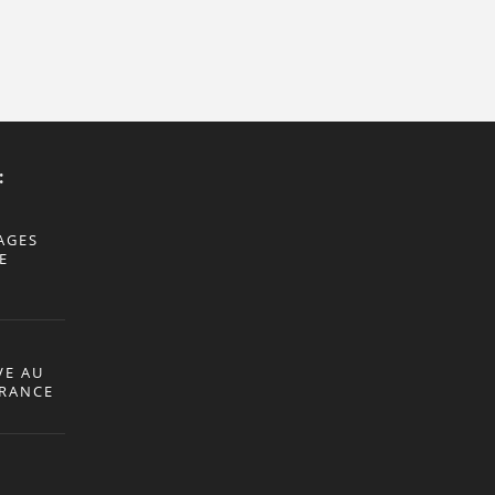
:
AGES
E
VE AU
ÉRANCE