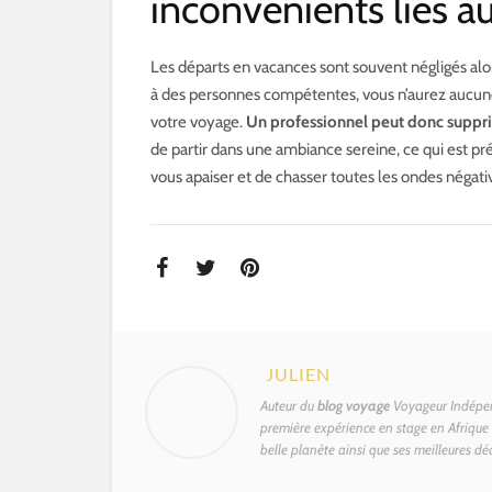
inconvénients liés a
Les départs en vacances sont souvent négligés alors
à des personnes compétentes, vous n’aurez aucune 
votre voyage.
Un professionnel peut donc supprim
de partir dans une ambiance sereine, ce qui est p
vous apaiser et de chasser toutes les ondes négati
JULIEN
Auteur du
blog voyage
Voyageur Indépen
première expérience en stage en Afrique d
belle planète ainsi que ses meilleures dé