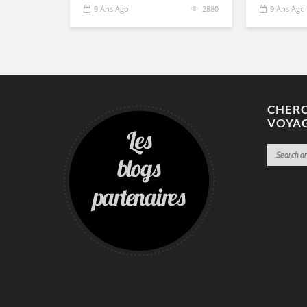
9 Ans Ago
2880
9 Ans Ago
CHERC
VOYA