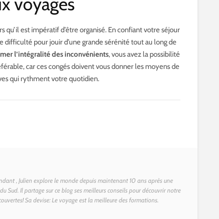
ux voyages
 qu’il est impératif d’être organisé. En confiant votre séjour
difficulté pour jouir d’une grande sérénité tout au long de
er l’intégralité des inconvénients
, vous avez la possibilité
référable, car ces congés doivent vous donner les moyens de
ves qui rythment votre quotidien.
dant , Julien explore le monde depuis maintenant 10 ans après une
u Sud. Il partage sur ce blog ses meilleurs conseils pour découvrir notre
couvertes! Sa devise: Le voyage est la meilleure des formations.