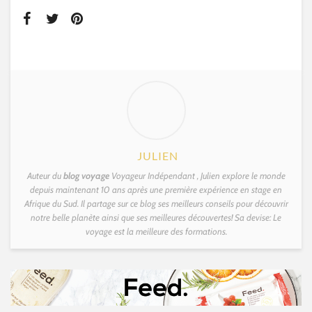
JULIEN
Auteur du
blog voyage
Voyageur Indépendant , Julien explore le monde
depuis maintenant 10 ans après une première expérience en stage en
Afrique du Sud. Il partage sur ce blog ses meilleurs conseils pour découvrir
notre belle planète ainsi que ses meilleures découvertes! Sa devise: Le
voyage est la meilleure des formations.