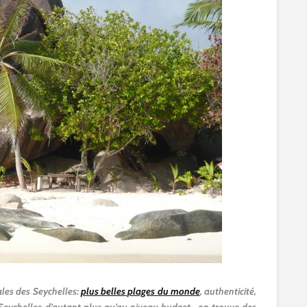
ales des Seychelles:
plus belles plages du monde
, authenticité,