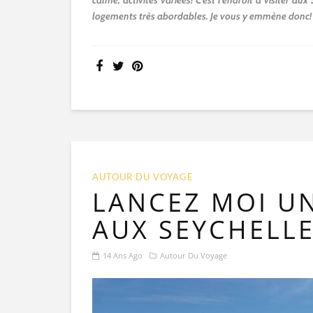
calme, activités variées! C’est l’endroit à visiter 
logements très abordables. Je vous y emmène donc!
AUTOUR DU VOYAGE
LANCEZ MOI UN
AUX SEYCHELLE
14 Ans Ago
Autour Du Voyage