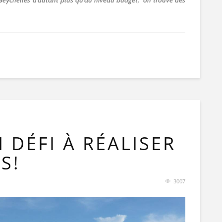
aux Seychelles d’autant plus qu’au niveau budget, on trouve des
 DÉFI À RÉALISER
S!
3007