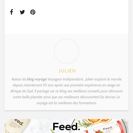
JULIEN
Auteur du
blog voyage
Voyageur Indépendant , Julien explore le monde
depuis maintenant 10 ans après une première expérience en stage en
Afrique du Sud. Il partage sur ce blog ses meilleurs conseils pour découvrir
notre belle planète ainsi que ses meilleures découvertes! Sa devise: Le
voyage est la meilleure des formations.