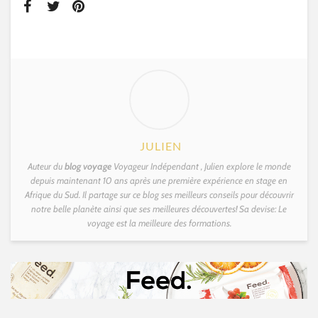
JULIEN
Auteur du
blog voyage
Voyageur Indépendant , Julien explore le monde
depuis maintenant 10 ans après une première expérience en stage en
Afrique du Sud. Il partage sur ce blog ses meilleurs conseils pour découvrir
notre belle planète ainsi que ses meilleures découvertes! Sa devise: Le
voyage est la meilleure des formations.