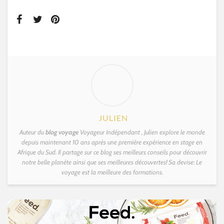
JULIEN
Auteur du
blog voyage
Voyageur Indépendant , Julien explore le monde
depuis maintenant 10 ans après une première expérience en stage en
Afrique du Sud. Il partage sur ce blog ses meilleurs conseils pour découvrir
notre belle planète ainsi que ses meilleures découvertes! Sa devise: Le
voyage est la meilleure des formations.