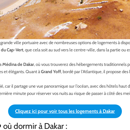
ne grande ville portuaire avec de nombreuses options de logements à disposi
e du Cap-Vert
, que cela soit au sud vers le centre-ville, dans la partie ou 
la
Médina de Dakar
, où vous trouverez des hébergements traditionnels p
es et élégants. Quant à
Grand
Yoff
, bordé par l’Atlantique, il propose de
égié, car il partage une vue panoramique sur l’océan, avec des hôtels ha
rnière minute pour réserver vos nuits au risque de passer à côté des mei
Cliquez ici pour voir tous les logements à Dakar
où dormir à Dakar :