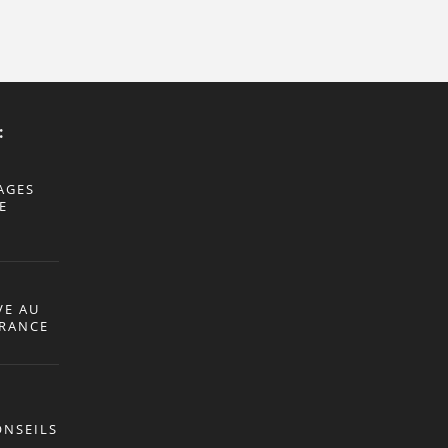
:
AGES
E
VE AU
ÉRANCE
ONSEILS