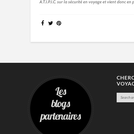
A.T.I.P.I.C. sur la sécurité en voyage et vient donc en 
CHERC
VOYA