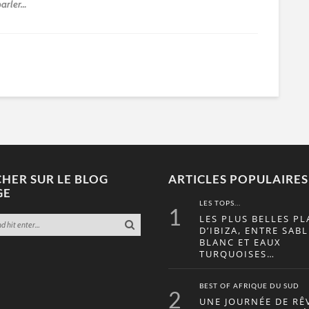
parler…
HER SUR LE BLOG
ARTICLES POPULAIRES
GE
LES TOPS...
1
LES PLUS BELLES PL
D’IBIZA, ENTRE SABL
BLANC ET EAUX
TURQUOISES…
BEST OF AFRIQUE DU SUD
2
UNE JOURNÉE DE RÊ