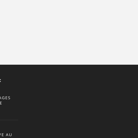
:
AGES
E
VE AU