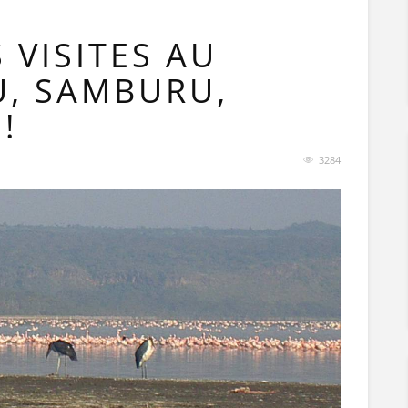
 VISITES AU
U, SAMBURU,
!
3284