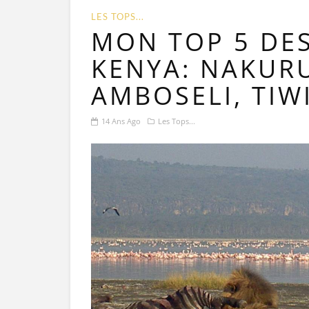
LES TOPS...
MON TOP 5 DES
KENYA: NAKUR
AMBOSELI, TIWI
14 Ans Ago
Les Tops...