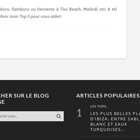
kuru, Samburu ou farniente à Tiwi Beach, Malindi, etc. A tel
ici donc mon Top 5 pour vous aider!
HER SUR LE BLOG
ARTICLES POPULAIRES
GE
LES TOPS...
1
LES PLUS BELLES PL
D’IBIZA, ENTRE SABL
BLANC ET EAUX
TURQUOISES…