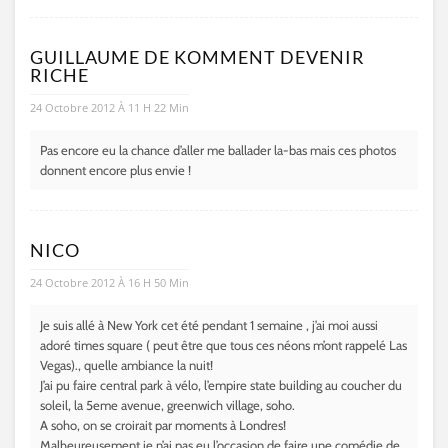
GUILLAUME DE KOMMENT DEVENIR
RICHE
24 Octobre 2012 À 11 H 22 Min
Pas encore eu la chance d’aller me ballader la-bas mais ces photos
donnent encore plus envie !
NICO
24 Octobre 2012 À 16 H 50 Min
Je suis allé à New York cet été pendant 1 semaine , j’ai moi aussi
adoré times square ( peut être que tous ces néons m’ont rappelé Las
Vegas)., quelle ambiance la nuit!
J’ai pu faire central park à vélo, l’empire state building au coucher du
soleil, la 5eme avenue, greenwich village, soho.
A soho, on se croirait par moments à Londres!
Malheureusement je n’ai pas eu l’occasion de faire une comédie de