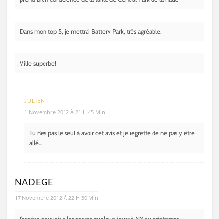
Dans mon top 5, je mettrai Battery Park, très agréable.
Ville superbe!
JULIEN
1 Novembre 2012 À 21 H 45 Min
Tu n’es pas le seul à avoir cet avis et je regrette de ne pas y être
allé…
NADEGE
17 Novembre 2012 À 22 H 30 Min
J’espère pouvoir aller passer quelque jours à NY au printemps,