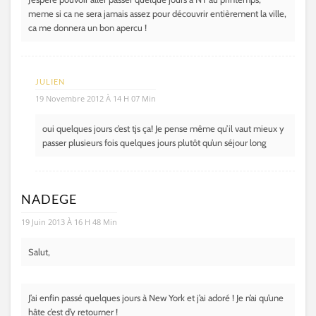
meme si ca ne sera jamais assez pour découvrir entièrement la ville,
ca me donnera un bon apercu !
JULIEN
19 Novembre 2012 À 14 H 07 Min
oui quelques jours c’est tjs ça! Je pense même qu’il vaut mieux y
passer plusieurs fois quelques jours plutôt qu’un séjour long
NADEGE
19 Juin 2013 À 16 H 48 Min
Salut,
J’ai enfin passé quelques jours à New York et j’ai adoré ! Je n’ai qu’une
hâte c’est d’y retourner !