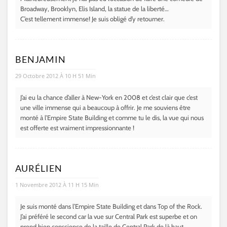
Broadway, Brooklyn, Elis Island, la statue de la liberté…
C’est tellement immense! Je suis obligé d’y retourner.
BENJAMIN
29 Octobre 2012 À 10 H 51 Min
J’ai eu la chance d’aller à New-York en 2008 et c’est clair que c’est
une ville immense qui a beaucoup à offrir. Je me souviens être
monté à l’Empire State Building et comme tu le dis, la vue qui nous
est offerte est vraiment impressionnante !
AURÉLIEN
1 Novembre 2012 À 11 H 15 Min
Je suis monté dans l’Empire State Building et dans Top of the Rock.
J’ai préféré le second car la vue sur Central Park est superbe et on
prend bien conscience de la taille de Central Park de là haut.